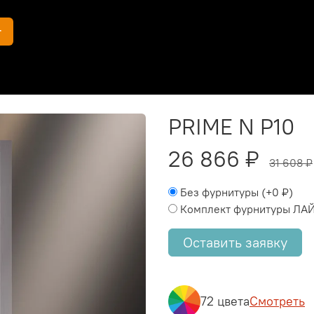
г
PRIME N P10
26 866 ₽
31 608 ₽
Без фурнитуры
(+
0 ₽
)
Комплект фурнитуры ЛА
Оставить заявку
72 цвета
Смотреть