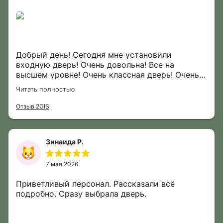
Добрый день! Сегодня мне установили
входную дверь! Очень довольна! Все на
высшем уровне! Очень классная дверь! Очень
приятные сотрудники по установке, все
Читать полностью
сделали быстро, никакого мусора не оставили!
Благодарю салон за такую качественную
Отзыв 2GIS
работу! Высокий профессионализм! Скоро
ремонт, буду устанавливать межкомнатные
двери- только к Вам! Процветания Вам!
Зинаида Р.
7 мая 2026
Приветливый персонал. Рассказали всё
подробно. Сразу выбрала дверь.