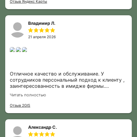
Отзыв Яндекс Карты
Владимир Л.
21 апреля 2026
Отличное качество и обслуживание. У
сотрудников персональный подход к клиенту ,
заинтересованность в имидже фирмы.
Моментально отликнулись на возникшие
Читать полностью
вопросы в процессе пользования. Большое
спасибо.
Отзыв 2GIS
Александр С.