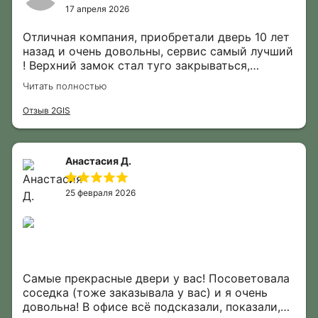
17 апреля 2026
Отличная компания, приобретали дверь 10 лет
назад и очень довольны, сервис самый лучший
! Верхний замок стал туго закрываться,
вызвали мастера. Приехал в этот же день,
Читать полностью
подрегулировал накладки, все смазал. Замена
не потребовалась. Работы выполнены
Отзыв 2GIS
бесплатно по гарантии обслуживания- это
политика компании сопровождение клиентов.
Благодарю за вашу работу
Анастасия Д.
25 февраля 2026
Самые прекрасные двери у вас! Посоветовала
соседка (тоже заказывала у вас) и я очень
довольна! В офисе всё подсказали, показали,