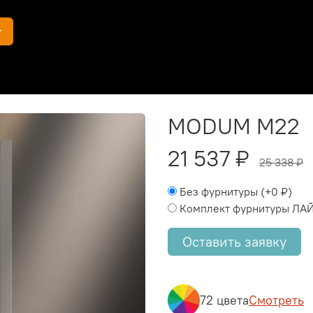
г
MODUM M22
21 537 ₽
25 338 ₽
Без фурнитуры
(+
0 ₽
)
Комплект фурнитуры ЛА
Оставить заявку
72 цвета
Смотреть