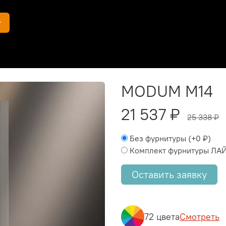
г
MODUM M14
21 537 ₽
25 338 ₽
Без фурнитуры
(+
0 ₽
)
Комплект фурнитуры ЛА
Оставить заявку
72 цвета
Смотреть