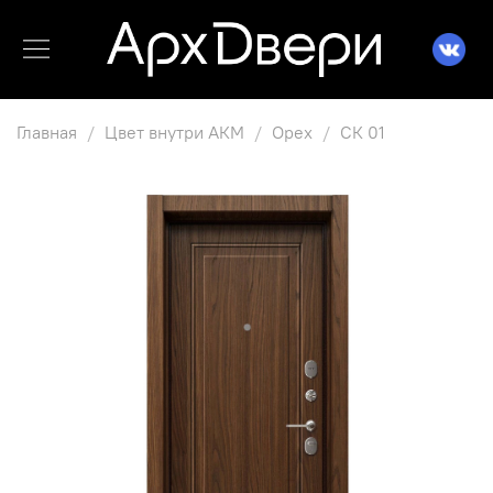
Главная
Цвет внутри АКМ
Орех
СК 01