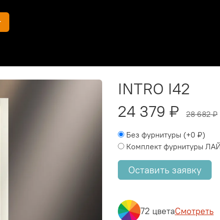
г
INTRO I42
24 379 ₽
28 682 ₽
Без фурнитуры
(+
0 ₽
)
Комплект фурнитуры ЛА
Оставить заявку
72 цвета
Смотреть