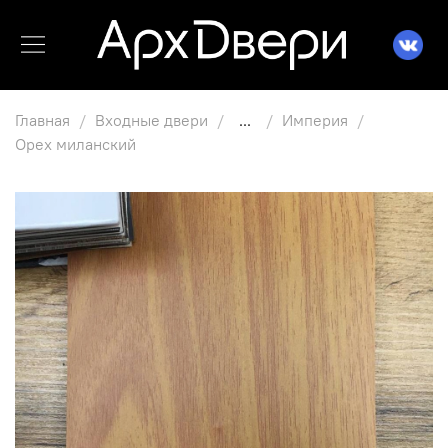
Главная
Входные двери
...
Империя
Орех миланский