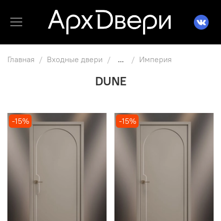
Главная
Входные двери
...
Империя
DUNE
-15%
-15%