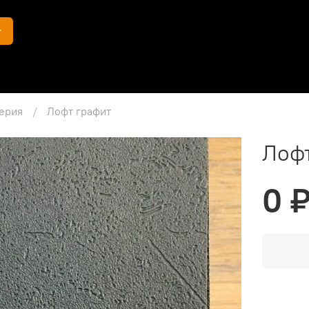
г
ерия
Лофт графит
Лоф
0 