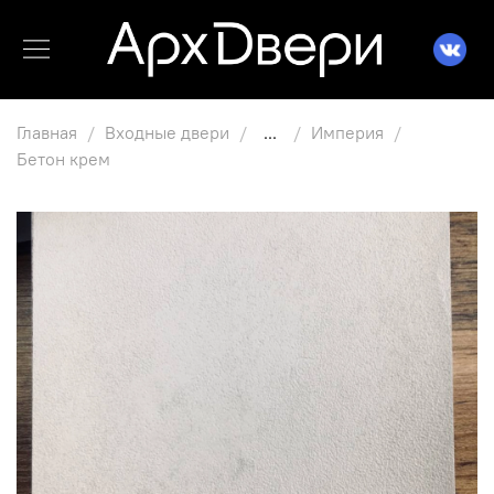
Главная
Входные двери
...
Империя
Бетон крем