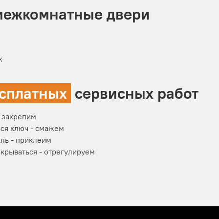
 межкомнатные двери
ж
сплатных
сервисных работ
- закрепим
ься ключ - смажем
ль - приклеим
акрываться - отрегулируем