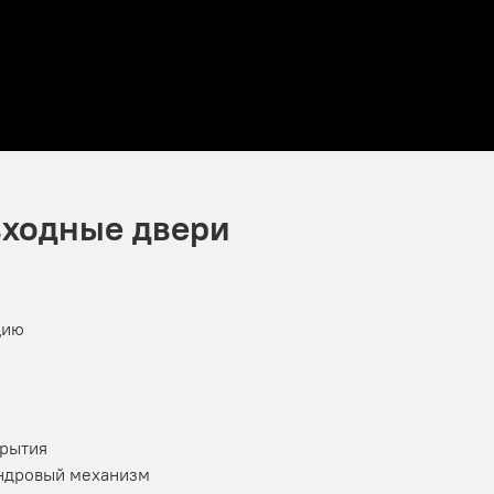
входные двери
цию
крытия
индровый механизм