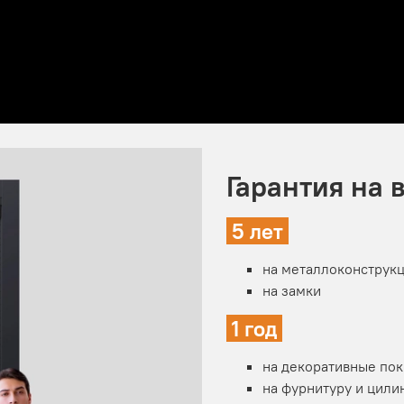
Гарантия на 
5 лет
на металлоконструк
на замки
1 год
на декоративные по
на фурнитуру и цил