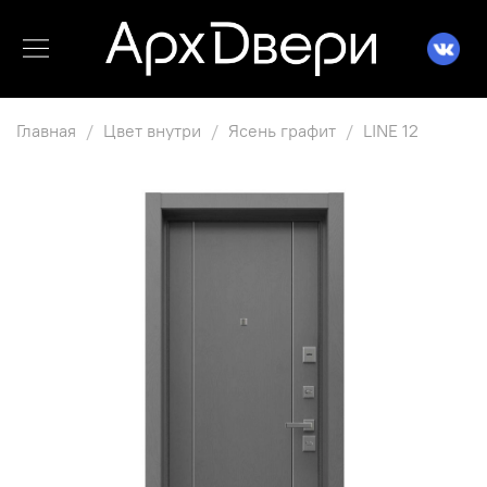
Главная
Цвет внутри
Ясень графит
LINE 12