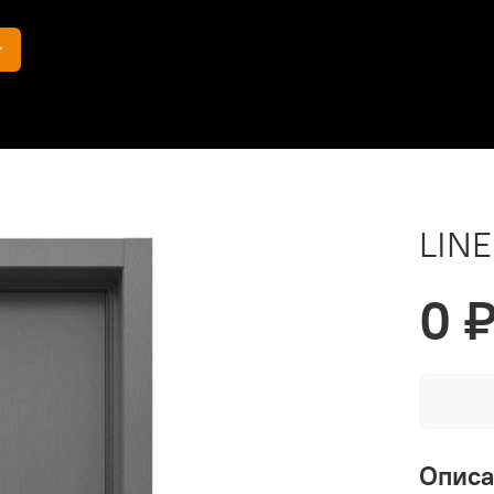
г
LINE
0 
Опис