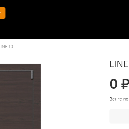
г
LINE 10
LINE
0 
Венге п