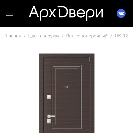
Главная
Цвет снаружи
Венге поперечный
HK 02