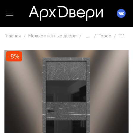
Главная
Межкомнатные двери
...
Торос
T11
-8%