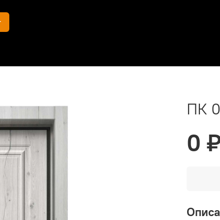
г
ПК 
0 
Опис