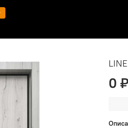
г
LINE
0 
Опис