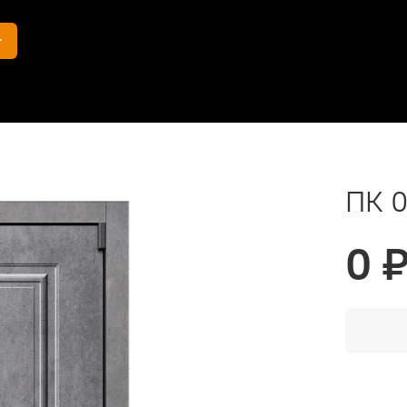
г
1
ПК 0
0 