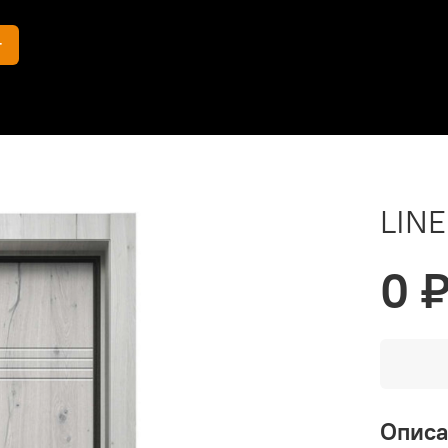
г
LINE
0 
Опис