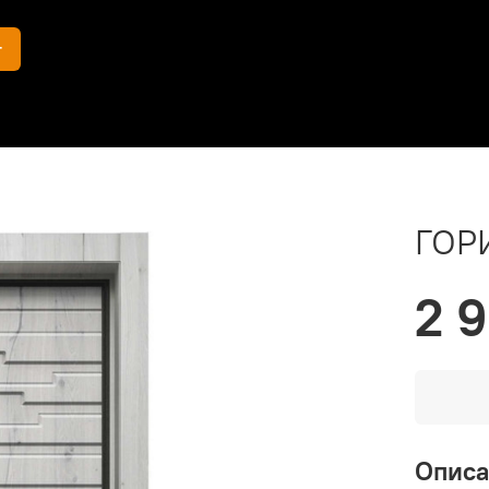
г
ГОР
2 
Опис