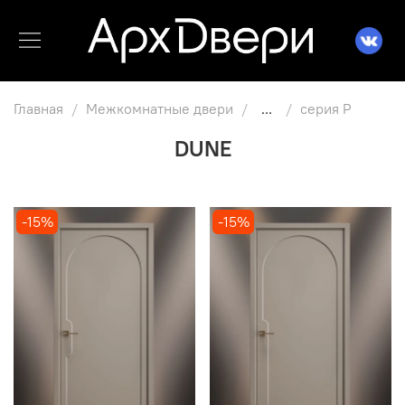
Главная
Межкомнатные двери
...
серия P
DUNE
-15%
-15%