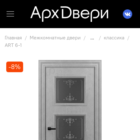
Главная
Межкомнатные двери
...
классика
ART 6-1
-8%