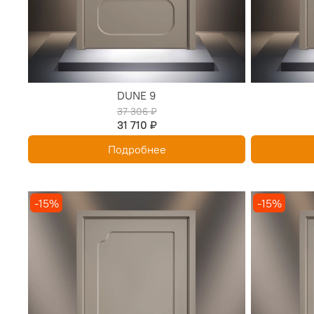
DUNE 9
37 306 ₽
31 710 ₽
Подробнее
-15%
-15%