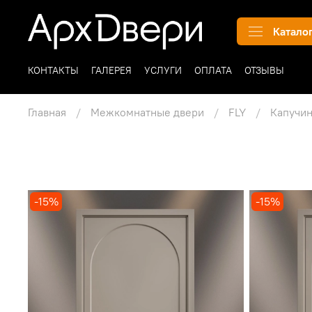
Катало
КОНТАКТЫ
ГАЛЕРЕЯ
УСЛУГИ
ОПЛАТА
ОТЗЫВЫ
Главная
Межкомнатные двери
FLY
Капучи
-15%
-15%