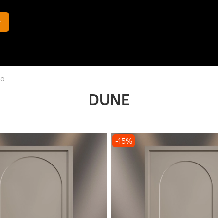
г
но
DUNE
-15%