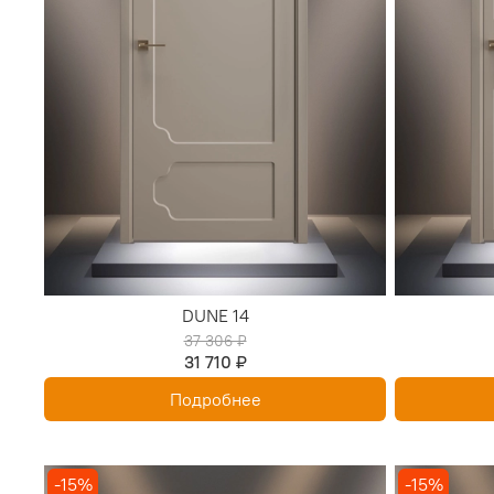
DUNE 14
37 306 ₽
31 710 ₽
Подробнее
-15%
-15%