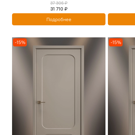
37 306 ₽
31 710 ₽
Подробнее
-15%
-15%