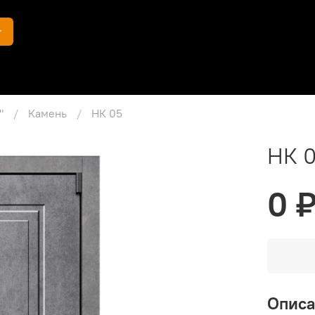
г
"
Камень
НК 05
НК 
0 
Опис