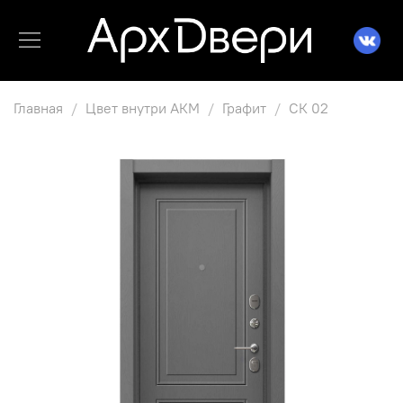
Главная
Цвет внутри АКМ
Графит
СК 02