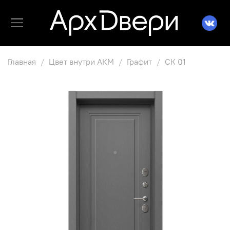
Главная
Цвет внутри АКМ
Графит
СК 01