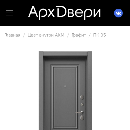
Главная
Цвет внутри АКМ
Графит
ПК 05