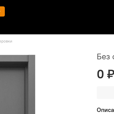
г
еровки
Без
0 
Опис