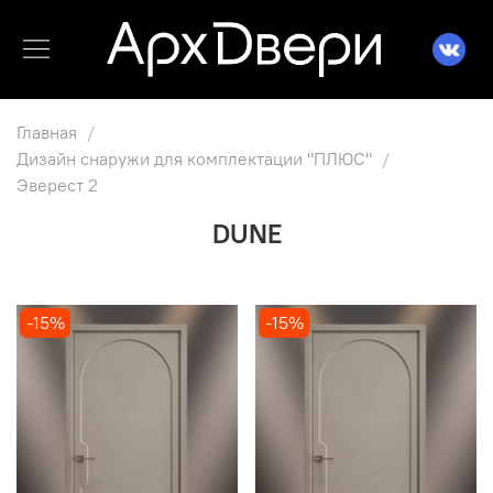
Главная
Дизайн снаружи для комплектации "ПЛЮС"
Эверест 2
DUNE
-15%
-15%