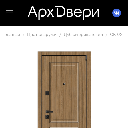
Главная
Цвет снаружи
Дуб американский
СК 02