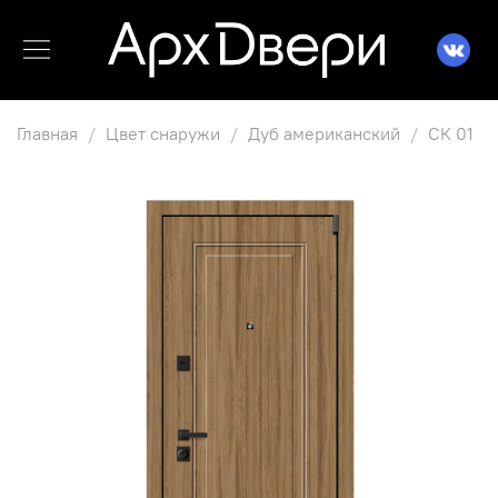
Главная
Цвет снаружи
Дуб американский
СК 01