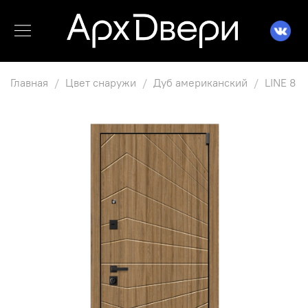
Главная
Цвет снаружи
Дуб американский
LINE 8