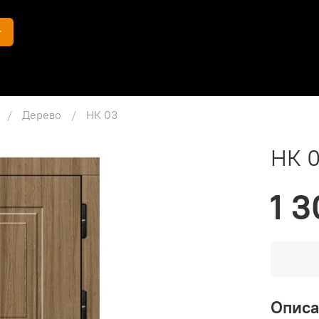
г
Дерево
НК 03
НК 
1 3
Опис