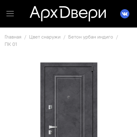
Главная
Цвет снаружи
Бетон урбан индиго
ПК 01