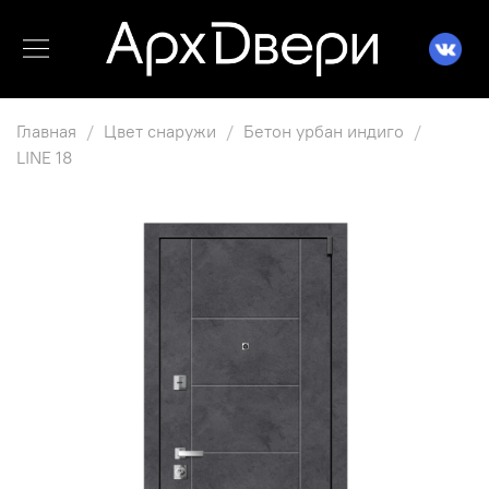
Главная
Цвет снаружи
Бетон урбан индиго
LINE 18