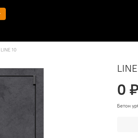
г
LINE 10
LINE
0 
Бетон ур