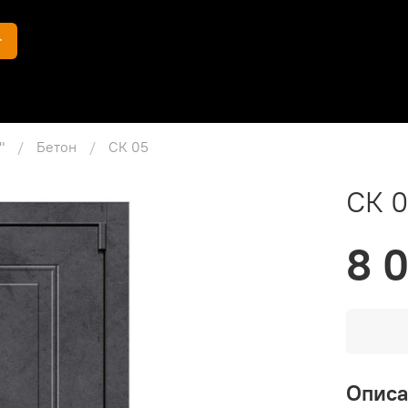
г
"
Бетон
СК 05
СК 
8 
Опис