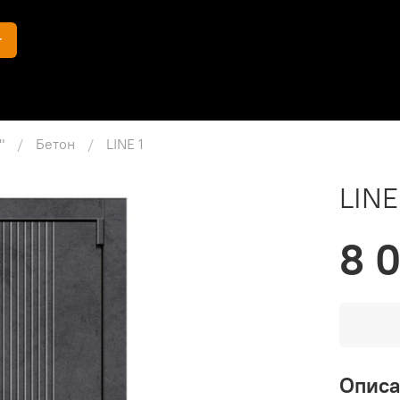
г
"
Бетон
LINE 1
LINE
8 
Опис