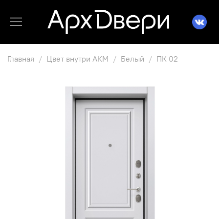
Главная
Цвет внутри АКМ
Белый
ПК 02