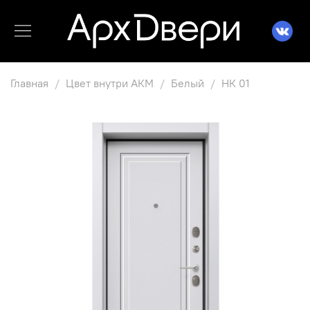
Главная
Цвет внутри АКМ
Белый
НК 01