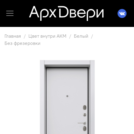
Главная
Цвет внутри АКМ
Белый
Без фрезеровки